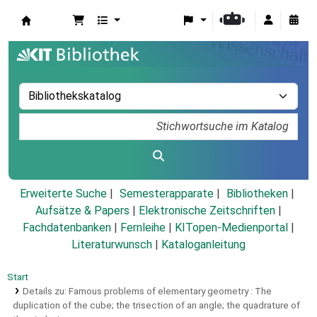
Koha
Erweiterte Suche
Semesterapparate
Bibliotheken
Aufsätze & Papers
|
Elektronische Zeitschriften
|
Fachdatenbanken
|
Fernleihe
|
KITopen-Medienportal
|
Literaturwunsch
|
Kataloganleitung
Start
Details zu:
Famous problems of elementary geometry :
The
duplication of the cube; the trisection of an angle; the quadrature of