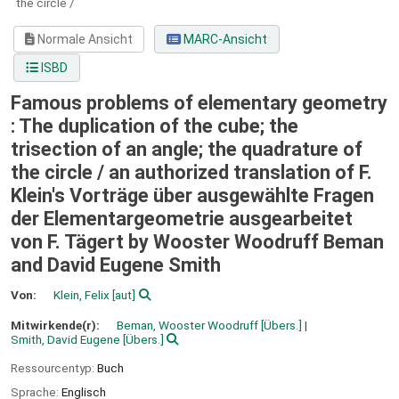
the circle /
Normale Ansicht
MARC-Ansicht
ISBD
Famous problems of elementary geometry
: The duplication of the cube; the
trisection of an angle; the quadrature of
the circle /
an authorized translation of F.
Klein's Vorträge über ausgewählte Fragen
der Elementargeometrie ausgearbeitet
von F. Tägert by Wooster Woodruff Beman
and David Eugene Smith
Von:
Klein, Felix
[aut]
Mitwirkende(r):
Beman, Wooster Woodruff
[Übers.]
Smith, David Eugene
[Übers.]
Ressourcentyp:
Buch
Sprache:
Englisch