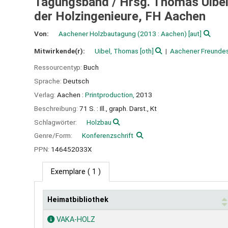
Tagungsband /
Hrsg. Thomas Uibel
der Holzingenieure, FH Aachen
Von:
Aachener Holzbautagung
(2013 : Aachen)
[aut]
Mitwirkende(r):
Uibel, Thomas
[oth]
Aachener Freundes
Ressourcentyp:
Buch
Sprache:
Deutsch
Verlag:
Aachen :
Printproduction,
2013
Beschreibung:
71 S. : Ill., graph. Darst., Kt
Schlagwörter:
Holzbau
Genre/Form:
Konferenzschrift
PPN:
146452033X
Exemplare
( 1 )
Heimatbibliothek
Exemplare
VAKA-HOLZ