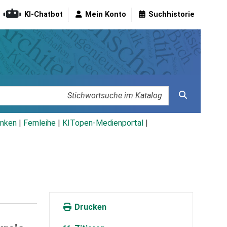
KI-Chatbot
Mein Konto
Suchhistorie
nken
|
Fernleihe
|
KITopen-Medienportal
|
Drucken