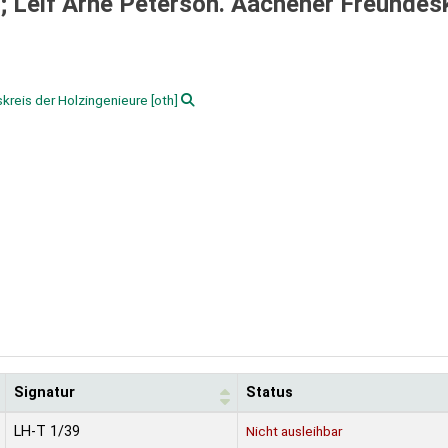
; Leif Arne Peterson. Aachener Freundes
kreis der Holzingenieure
[oth]
Signatur
Status
LH-T 1/39
Nicht ausleihbar