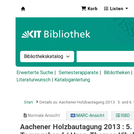
Korb
Listen
Koha
Suche im Katalog nach:
Stichwortsuche im Ka
Erweiterte Suche
Semesterapparate
Bibliotheken
Literaturwunsch
|
Kataloganleitung
Start
Details zu:
Aachener Holzbautagung 2013 :
5. und 6
Normale Ansicht
MARC-Ansicht
ISBD
Aachener Holzbautagung 2013 : 5. 