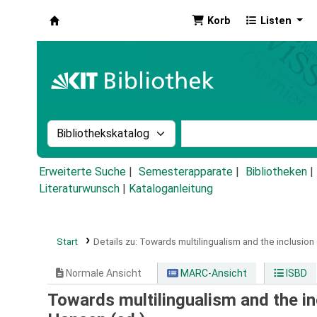
Korb
Listen
Koha
Suche im Katalog nach:
Stichwortsuche im Ka
Erweiterte Suche
Semesterapparate
Bibliotheken
Literaturwunsch
|
Kataloganleitung
Start
Details zu:
Towards multilingualism and the inclusion o
Normale Ansicht
MARC-Ansicht
ISBD
Towards multilingualism and the inc