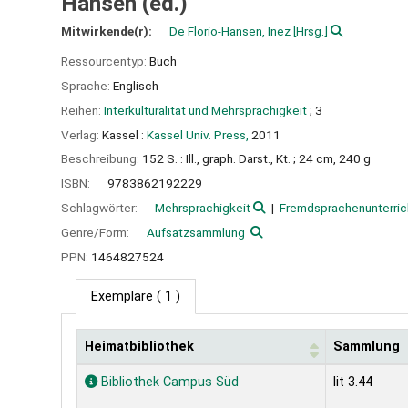
Hansen (ed.)
Mitwirkende(r):
De Florio-Hansen, Inez
[Hrsg.]
Ressourcentyp:
Buch
Sprache:
Englisch
Reihen:
Interkulturalität und Mehrsprachigkeit
; 3
Verlag:
Kassel :
Kassel Univ. Press,
2011
Beschreibung:
152 S. : Ill., graph. Darst., Kt. ; 24 cm, 240 g
ISBN:
9783862192229
Schlagwörter:
Mehrsprachigkeit
Fremdsprachenunterric
Genre/Form:
Aufsatzsammlung
PPN:
1464827524
Exemplare
( 1 )
Heimatbibliothek
Sammlung
Exemplare
Bibliothek Campus Süd
lit 3.44