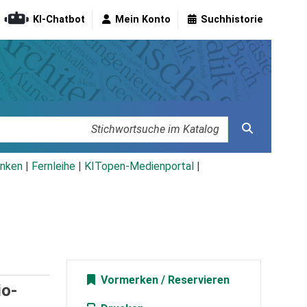
KI-Chatbot
Mein Konto
Suchhistorie
nken
|
Fernleihe
|
KITopen-Medienportal
|
Vormerken
io-