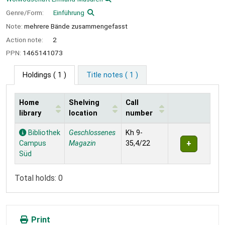
Genre/Form:
Einführung
Note:
mehrere Bände zusammengefasst
Action note:
2
PPN:
1465141073
Holdings
( 1 )
Title notes ( 1 )
Home
Shelving
Call
library
location
number
Holdings
Bibliothek
Geschlossenes
Kh 9-
Campus
Magazin
35,4/22
Süd
Total holds: 0
Print