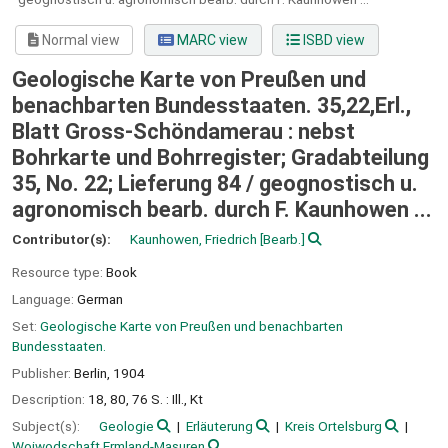
Normal view
MARC view
ISBD view
Geologische Karte von Preußen und
benachbarten Bundesstaaten. 35,22,Erl.,
Blatt Gross-Schöndamerau : nebst
Bohrkarte und Bohrregister; Gradabteilung
35, No. 22; Lieferung 84 / geognostisch u.
agronomisch bearb. durch F. Kaunhowen ...
Contributor(s):
Kaunhowen, Friedrich
[Bearb.]
Resource type:
Book
Language:
German
Set:
Geologische Karte von Preußen und benachbarten
Bundesstaaten.
Publisher:
Berlin,
1904
Description:
18, 80, 76 S. : Ill., Kt
Subject(s):
Geologie
Erläuterung
Kreis Ortelsburg
Woiwodschaft Ermland-Masuren