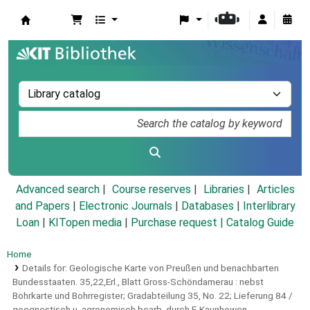
Koha online
Advanced search
Course reserves
Libraries
Articles
and Papers
|
Electronic Journals
|
Databases
|
Interlibrary
Loan
|
KITopen media
|
Purchase request |
Catalog Guide
Home
Details for:
Geologische Karte von Preußen und benachbarten
Bundesstaaten.
35,22,Erl.,
Blatt Gross-Schöndamerau : nebst
Bohrkarte und Bohrregister; Gradabteilung 35, No. 22; Lieferung 84 /
geognostisch u. agronomisch bearb. durch F. Kaunhowen ...