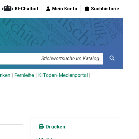
KI-Chatbot
Mein Konto
Suchhistorie
nken
|
Fernleihe
|
KITopen-Medienportal
|
Drucken