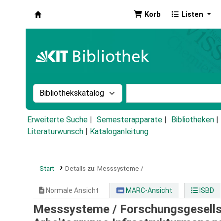
Korb
Listen
Koha
Suche im Katalog nach:
Stichwortsuche im Ka
Erweiterte Suche
Semesterapparate
Bibliotheken
Literaturwunsch
|
Kataloganleitung
Start
Details zu:
Messsysteme /
Normale Ansicht
MARC-Ansicht
ISBD
Messsysteme /
Forschungsgesells