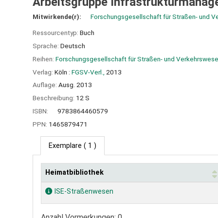
Arbeitsgruppe Infrastrukturmana
Mitwirkende(r):
Forschungsgesellschaft für Straßen- und 
Ressourcentyp:
Buch
Sprache:
Deutsch
Reihen:
Forschungsgesellschaft für Straßen- und Verkehrswes
Verlag:
Köln :
FGSV-Verl.,
2013
Auflage:
Ausg. 2013
Beschreibung:
12 S
ISBN:
9783864460579
PPN:
1465879471
Exemplare
( 1 )
Heimatbibliothek
Exemplare
ISE-Straßenwesen
Anzahl Vormerkungen: 0