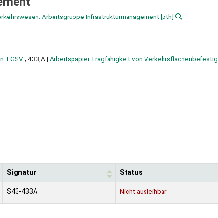
gement
Verkehrswesen. Arbeitsgruppe Infrastrukturmanagement
[oth]
en. FGSV
; 433,A
|
Arbeitspapier Tragfähigkeit von Verkehrsflächenbefesti
Signatur
Status
S43-433A
Nicht ausleihbar