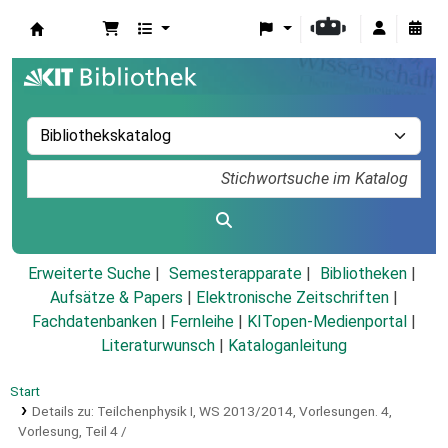
Koha
Erweiterte Suche
Semesterapparate
Bibliotheken
Aufsätze & Papers
|
Elektronische Zeitschriften
|
Fachdatenbanken
|
Fernleihe
|
KITopen-Medienportal
|
Literaturwunsch
|
Kataloganleitung
Start
Details zu:
Teilchenphysik I, WS 2013/2014, Vorlesungen.
4,
Vorlesung, Teil 4 /