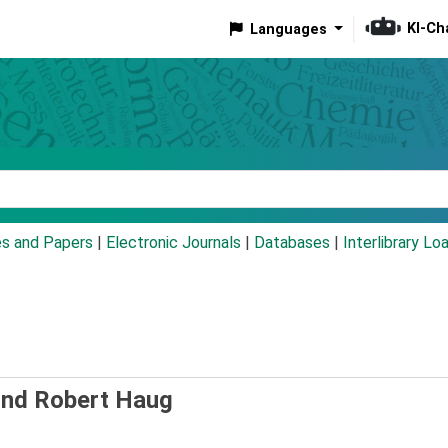
KI-Ch
Languages
eyword
es and Papers
|
Electronic Journals
|
Databases
|
Interlibrary Lo
und Robert Haug