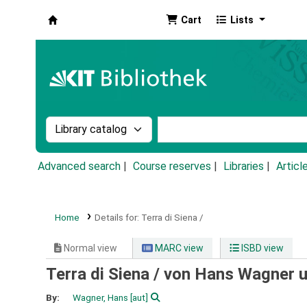
Cart
Lists
Koha online
Search the catalog by:
Search the catalog by k
Advanced search
Course reserves
Libraries
Articl
Home
Details for:
Terra di Siena /
Normal view
MARC view
ISBD view
Terra di Siena /
von Hans Wagner 
By:
Wagner, Hans
[aut]