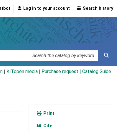
atbot
Log in to your account
Search history
an
|
KITopen media
|
Purchase request |
Catalog Guide
Print
Cite