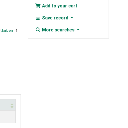
Add to your cart
Save record
More searches
ntfarben
; 1