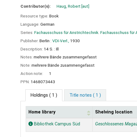
Contributor(s):
Haug, Robert
[aut]
Resource type:
Book
Language:
German
Series:
Fachausschuss für Anstrichtechnik. Fachausschuss für 
Publisher:
Berlin :
VDI-Verl.,
1930
Description:
14 S. : Ill
Notes:
mehrere Bände zusammengefasst
Note:
mehrere Bände zusammengefasst
Action note:
1
PPN:
1468073443
Holdings
( 1 )
Title notes ( 1 )
Home library
Shelving location
Holdings
Bibliothek Campus Süd
Geschlossenes Magaz