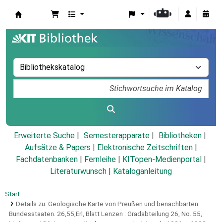
Koha
Erweiterte Suche
Semesterapparate
Bibliotheken
Aufsätze & Papers
|
Elektronische Zeitschriften
|
Fachdatenbanken
|
Fernleihe
|
KITopen-Medienportal
|
Literaturwunsch
|
Kataloganleitung
Start
Details zu:
Geologische Karte von Preußen und benachbarten
Bundesstaaten.
26,55,Erl,
Blatt Lenzen : Gradabteilung 26, No. 55,