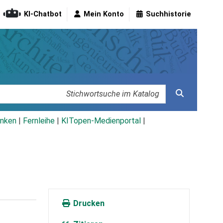
KI-Chatbot
Mein Konto
Suchhistorie
nken
|
Fernleihe
|
KITopen-Medienportal
|
Drucken