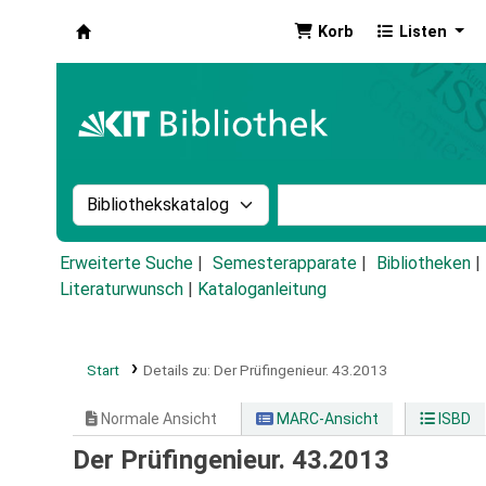
Korb
Listen
Koha
Suche im Katalog nach:
Stichwortsuche im Ka
Erweiterte Suche
Semesterapparate
Bibliotheken
Literaturwunsch
|
Kataloganleitung
Start
Details zu:
Der Prüfingenieur.
43.2013
Normale Ansicht
MARC-Ansicht
ISBD
Der Prüfingenieur. 43.2013