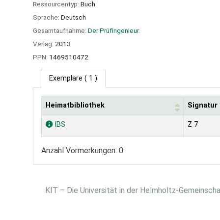
Ressourcentyp:
Buch
Sprache:
Deutsch
Gesamtaufnahme:
Der Prüfingenieur.
Verlag:
2013
PPN:
1469510472
Exemplare
( 1 )
Heimatbibliothek
Signatur
Exemplare
IBS
Z 7
Anzahl Vormerkungen: 0
KIT – Die Universität in der Helmholtz-Gemeinsch