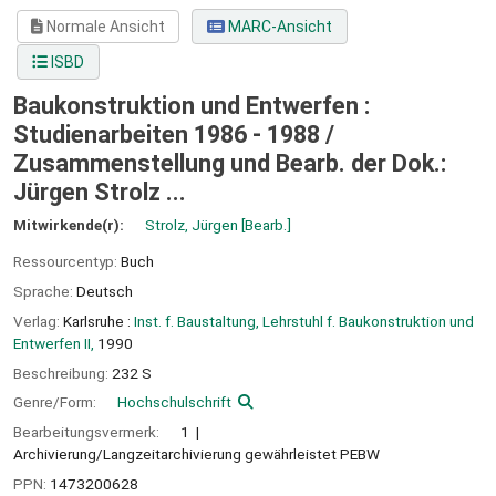
Normale Ansicht
MARC-Ansicht
ISBD
Baukonstruktion und Entwerfen :
Studienarbeiten 1986 - 1988 /
Zusammenstellung und Bearb. der Dok.:
Jürgen Strolz ...
Mitwirkende(r):
Strolz, Jürgen
[Bearb.]
Ressourcentyp:
Buch
Sprache:
Deutsch
Verlag:
Karlsruhe :
Inst. f. Baustaltung, Lehrstuhl f. Baukonstruktion und
Entwerfen II,
1990
Beschreibung:
232 S
Genre/Form:
Hochschulschrift
Bearbeitungsvermerk:
1
Archivierung/Langzeitarchivierung gewährleistet PEBW
PPN:
1473200628