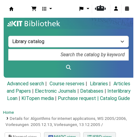
Koha online
Advanced search
Course reserves
Libraries
Articles
and Papers
|
Electronic Journals
|
Databases
|
Interlibrary
Loan
|
KITopen media
|
Purchase request |
Catalog Guide
Home
Details for:
Algorithms for internet applications, WS 2005/2006,
Vorlesungen.
2005.12.13,
Vorlesungen, 13.12.2005 /