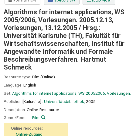
Normal view
MARC view
ISBD view
Algorithms for internet applications, WS
2005/2006, Vorlesungen. 2005.12.13,
Vorlesungen, 13.12.2005 /
Hrsg.:
Universität Karlsruhe (TH), Fakultät für
Wirtschaftswissenschaften, Institut für
Angewandte Informatik und Formale
Beschreibungsverfahren. Hartmut
Schmeck
Resource type:
Film (Online)
Language:
English
Set:
Algorithms for internet applications, WS 20052006, Vorlesungen.
Publisher:
[Karlsruhe] :
Universitätsbibliothek,
2005
Description:
Online-Ressource
Genre/Form:
Film
Online resources:
Online-Zugang