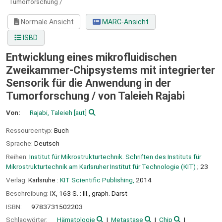
Tumorforschung /
Normale Ansicht
MARC-Ansicht
ISBD
Entwicklung eines mikrofluidischen
Zweikammer-Chipsystems mit integrierter
Sensorik für die Anwendung in der
Tumorforschung /
von Taleieh Rajabi
Von:
Rajabi, Taleieh
[aut]
Ressourcentyp:
Buch
Sprache:
Deutsch
Reihen:
Institut für Mikrostrukturtechnik. Schriften des Instituts für
Mikrostrukturtechnik am Karlsruher Institut für Technologie (KIT)
; 23
Verlag:
Karlsruhe :
KIT Scientific Publishing,
2014
Beschreibung:
IX, 163 S. : Ill., graph. Darst
ISBN:
9783731502203
Schlagwörter:
Hämatologie
Metastase
Chip