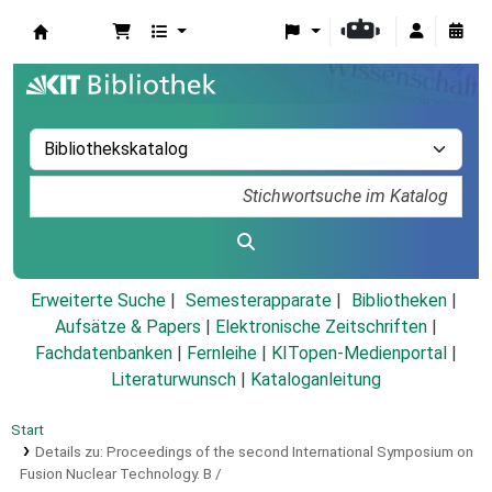
Koha
Erweiterte Suche
Semesterapparate
Bibliotheken
Aufsätze & Papers
|
Elektronische Zeitschriften
|
Fachdatenbanken
|
Fernleihe
|
KITopen-Medienportal
|
Literaturwunsch
|
Kataloganleitung
Start
Details zu:
Proceedings of the second International Symposium on
Fusion Nuclear Technology.
B /