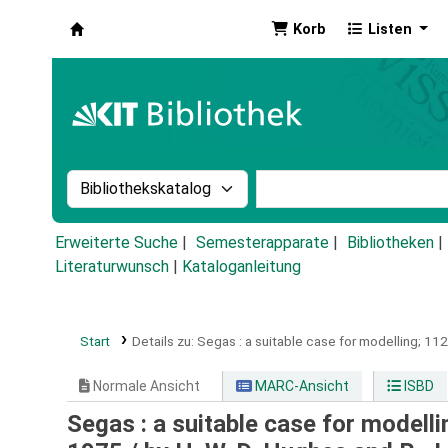
Korb
Listen
Koha
Suche im Katalog nach:
Stichwortsuche im Ka
Erweiterte Suche
Semesterapparate
Bibliotheken
Literaturwunsch
|
Kataloganleitung
Start
Details zu:
Segas :
a suitable case for modelling; 11
Normale Ansicht
MARC-Ansicht
ISBD
Segas : a suitable case for modell