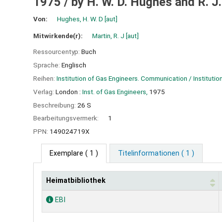
1975 /
by H. W. D. Hughes and R. J
Von:
Hughes, H. W. D
[aut]
Mitwirkende(r):
Martin, R. J
[aut]
Ressourcentyp:
Buch
Sprache:
Englisch
Reihen:
Institution of Gas Engineers. Communication / Institutio
Verlag:
London :
Inst. of Gas Engineers,
1975
Beschreibung:
26 S
Bearbeitungsvermerk:
1
PPN:
149024719X
Exemplare
( 1 )
Titelinformationen ( 1 )
Heimatbibliothek
Exemplare
EBI