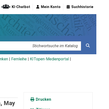
KI-Chatbot
Mein Konto
Suchhistorie
nken
|
Fernleihe
|
KITopen-Medienportal
|
Drucken
n, May