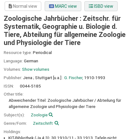
Normal view
MARC view
ISBD view
Zoologische Jahrbücher : Zeitschr. für
Systematik, Geographie u. Biologie d.
Tiere, Abteilung für allgemeine Zoologie
und Physiologie der Tiere
Resource type:
Periodical
Language:
German
Volumes:
Show volumes
Publisher:
Jena ;
Stuttgart [u.a.] :
G. Fischer,
1910-1993
ISSN:
0044-5185
Other title:
Abweichender Titel: Zoologische Jahrbücher / Abteilung für
allgemeine Zoologie und Physiologie der Tiere
Subject(s):
Zoologie
Genre/Form:
Zeitschrift
Holdings:
KIT-Bibliothek (Ja 4:3): 30.1910/11 - 33.1913, Tafeln nicht