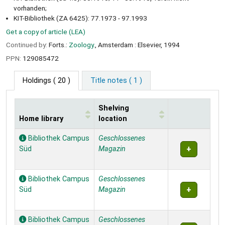
vorhanden;
KIT-Bibliothek (ZA 6425): 77.1973 - 97.1993
Get a copy of article (LEA)
Continued by:
Forts.:
Zoology.
, Amsterdam : Elsevier, 1994
PPN:
129085472
Holdings
( 20 )
Title notes ( 1 )
Shelving
Home library
location
Holdings
Bibliothek Campus
Geschlossenes
Süd
Magazin
Bibliothek Campus
Geschlossenes
Süd
Magazin
Bibliothek Campus
Geschlossenes