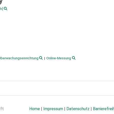
y
h]
Überwachungseinrichtung
Online-Messung
aft
Home
|
Impressum
|
Datenschutz
|
Barrierefrei