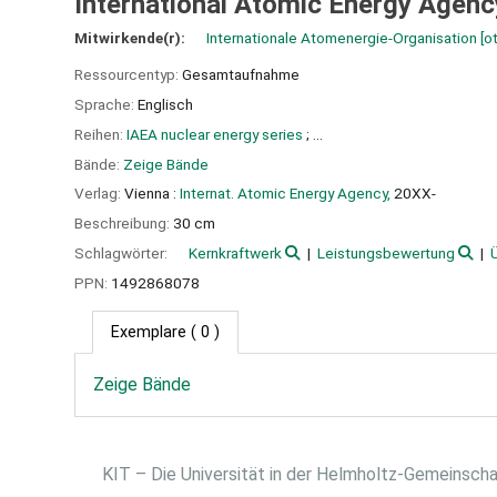
International Atomic Energy Agenc
Mitwirkende(r):
Internationale Atomenergie-Organisation
[ot
Ressourcentyp:
Gesamtaufnahme
Sprache:
Englisch
Reihen:
IAEA nuclear energy series
; ...
Bände:
Zeige Bände
Verlag:
Vienna :
Internat. Atomic Energy Agency,
20XX-
Beschreibung:
30 cm
Schlagwörter:
Kernkraftwerk
Leistungsbewertung
PPN:
1492868078
Exemplare
( 0 )
Zeige Bände
KIT – Die Universität in der Helmholtz-Gemeinsch