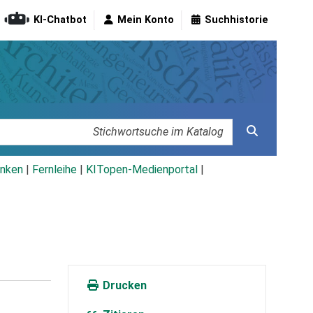
KI-Chatbot
Mein Konto
Suchhistorie
nken
|
Fernleihe
|
KITopen-Medienportal
|
Drucken