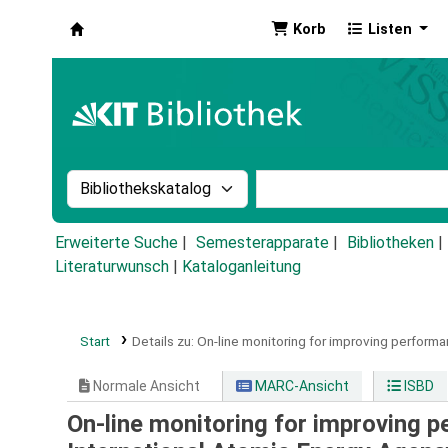
Korb
Listen
Koha
Suche im Katalog nach:
Stichwortsuche im Ka
Erweiterte Suche
Semesterapparate
Bibliotheken
Literaturwunsch
|
Kataloganleitung
Start
Details zu:
On-line monitoring for improving performa
Normale Ansicht
MARC-Ansicht
ISBD
On-line monitoring for improving p