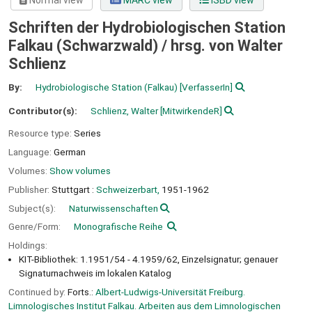
Normal view
MARC view
ISBD view
Schriften der Hydrobiologischen Station
Falkau (Schwarzwald) /
hrsg. von Walter
Schlienz
By:
Hydrobiologische Station (Falkau)
[VerfasserIn]
Contributor(s):
Schlienz, Walter
[MitwirkendeR]
Resource type:
Series
Language:
German
Volumes:
Show volumes
Publisher:
Stuttgart :
Schweizerbart,
1951-1962
Subject(s):
Naturwissenschaften
Genre/Form:
Monografische Reihe
Holdings:
KIT-Bibliothek: 1.1951/54 - 4.1959/62, Einzelsignatur; genauer
Signaturnachweis im lokalen Katalog
Continued by:
Forts.:
Albert-Ludwigs-Universität Freiburg.
Limnologisches Institut Falkau. Arbeiten aus dem Limnologischen