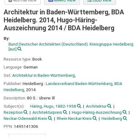
Normal view
MARC view
ISBD view
Architektur in Baden-Württemberg, BDA
Heidelberg. 2014, Hugo-Häring-
Auszeichnung 2014 / BDA Heidelberg
By:
Bund Deutscher Architekten (Deutschland). Kreisgruppe Heidelberg
[aut]
Resource type:
Book
Language:
German
Set:
Architektur in Baden-Württemberg,
Publisher:
Heidelberg :
Landesverband Baden-Württemberg, BDA
Heidelberg,
2014
Description:
80 S. : überw. Ill
Subject(s):
Häring, Hugo, 1882-1958
Architektur
Rezeption
Architekturpreis
Hugo-Häring-Auszeichnung
Neckar-Odenwald-Kreis
Rhein-Neckar-Kreis
Heidelberg
PPN:
1495141306