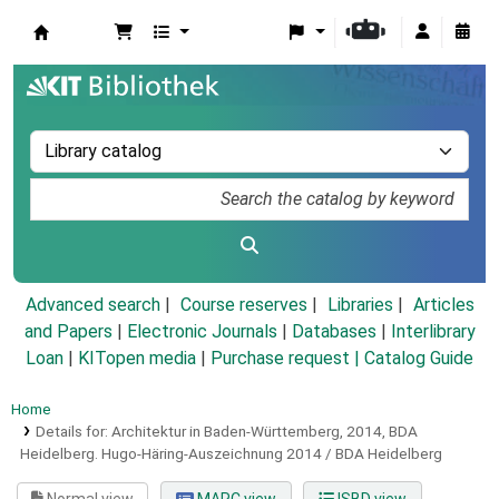
Koha online
Advanced search
Course reserves
Libraries
Articles
and Papers
|
Electronic Journals
|
Databases
|
Interlibrary
Loan
|
KITopen media
|
Purchase request |
Catalog Guide
Home
Details for:
Architektur in Baden-Württemberg,
2014,
BDA
Heidelberg.
Hugo-Häring-Auszeichnung 2014 / BDA Heidelberg