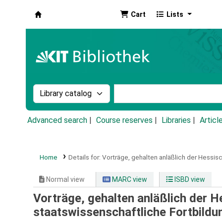
Cart
Lists
Koha online
Search the catalog by:
Search the catalog by k
Advanced search
Course reserves
Libraries
Articl
Home
Details for:
Vorträge, gehalten anläßlich der Hessi
Normal view
MARC view
ISBD view
Vorträge, gehalten anläßlich der
staatswissenschaftliche Fortbildu