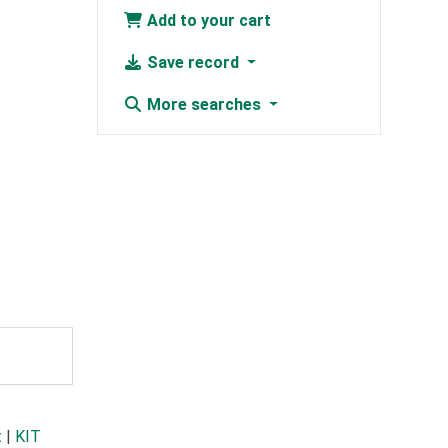
Add to your cart
Save record
More searches
t
|
KIT