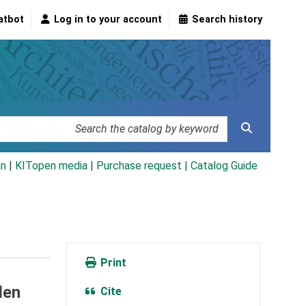
atbot
Log in to your account
Search history
an
|
KITopen media
|
Purchase request |
Catalog Guide
Print
den
Cite