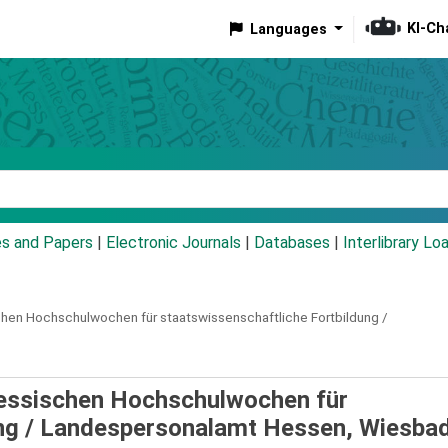
KI-Ch
Languages
eyword
es and Papers
|
Electronic Journals
|
Databases
|
Interlibrary Lo
schen Hochschulwochen für staatswissenschaftliche Fortbildung /
 Hessischen Hochschulwochen für
ng /
Landespersonalamt Hessen, Wiesba