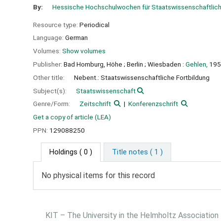
By:
Hessische Hochschulwochen für Staatswissenschaftlich
Resource type:
Periodical
Language:
German
Volumes:
Show volumes
Publisher:
Bad Homburg, Höhe ;
Berlin ;
Wiesbaden :
Gehlen,
195
Other title:
Nebent.: Staatswissenschaftliche Fortbildung
Subject(s):
Staatswissenschaft
Genre/Form:
Zeitschrift
Konferenzschrift
Get a copy of article (LEA)
PPN:
129088250
Holdings
( 0 )
Title notes ( 1 )
No physical items for this record
KIT – The University in the Helmholtz Association