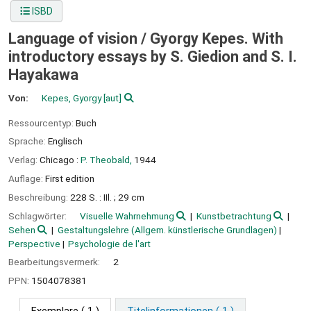
ISBD
Language of vision /
Gyorgy Kepes. With
introductory essays by S. Giedion and S. I.
Hayakawa
Von:
Kepes, Gyorgy
[aut]
Ressourcentyp:
Buch
Sprache:
Englisch
Verlag:
Chicago :
P. Theobald,
1944
Auflage:
First edition
Beschreibung:
228 S. : IIl. ; 29 cm
Schlagwörter:
Visuelle Wahrnehmung
Kunstbetrachtung
Sehen
Gestaltungslehre (Allgem. künstlerische Grundlagen)
Perspective
Psychologie de l'art
Bearbeitungsvermerk:
2
PPN:
1504078381