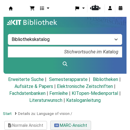
Koha
Erweiterte Suche
Semesterapparate
Bibliotheken
Aufsätze & Papers
|
Elektronische Zeitschriften
|
Fachdatenbanken
|
Fernleihe
|
KITopen-Medienportal
|
Literaturwunsch
|
Kataloganleitung
Start
Details zu:
Language of vision /
Normale Ansicht
MARC-Ansicht