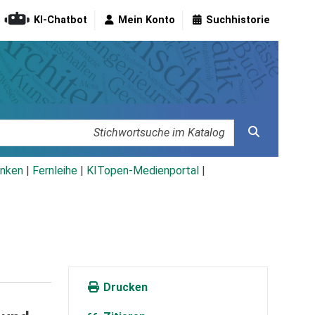
KI-Chatbot
Mein Konto
Suchhistorie
nken
|
Fernleihe
|
KITopen-Medienportal
|
Drucken