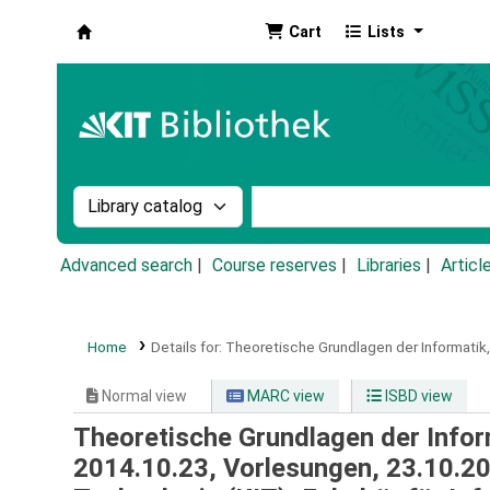
Cart
Lists
Koha online
Search the catalog by:
Search the catalog by k
Advanced search
Course reserves
Libraries
Articl
Home
Details for:
Theoretische Grundlagen der Informati
Normal view
MARC view
ISBD view
Theoretische Grundlagen der Info
2014.10.23, Vorlesungen, 23.10.20