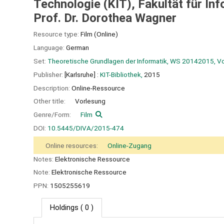
Technologie (KIT), Fakultät für Inf
Prof. Dr. Dorothea Wagner
Resource type:
Film (Online)
Language:
German
Set:
Theoretische Grundlagen der Informatik, WS 20142015, V
Publisher:
[Karlsruhe] :
KIT-Bibliothek,
2015
Description:
Online-Ressource
Other title:
Vorlesung
Genre/Form:
Film
DOI:
10.5445/DIVA/2015-474
Online resources:
Online-Zugang
Notes:
Elektronische Ressource
Note:
Elektronische Ressource
PPN:
1505255619
Holdings
( 0 )