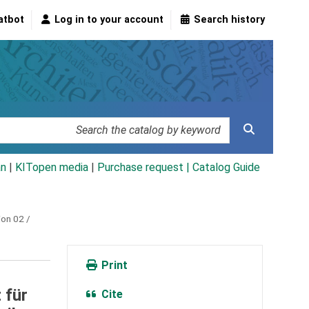
atbot
Log in to your account
Search history
an
|
KITopen media
|
Purchase request |
Catalog Guide
ion 02 /
Print
 für
Cite