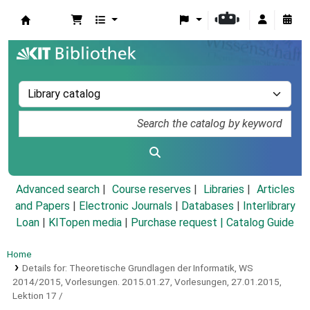
Koha online
Advanced search
Course reserves
Libraries
Articles
and Papers
|
Electronic Journals
|
Databases
|
Interlibrary
Loan
|
KITopen media
|
Purchase request |
Catalog Guide
Home
Details for:
Theoretische Grundlagen der Informatik, WS
2014/2015, Vorlesungen.
2015.01.27,
Vorlesungen, 27.01.2015,
Lektion 17 /