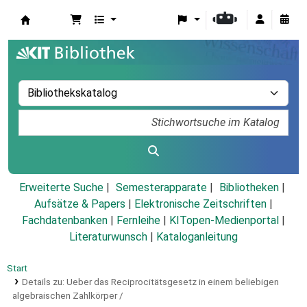
Koha
Erweiterte Suche
Semesterapparate
Bibliotheken
Aufsätze & Papers
|
Elektronische Zeitschriften
|
Fachdatenbanken
|
Fernleihe
|
KITopen-Medienportal
|
Literaturwunsch
|
Kataloganleitung
Start
Details zu:
Ueber das Reciprocitätsgesetz in einem beliebigen
algebraischen Zahlkörper /