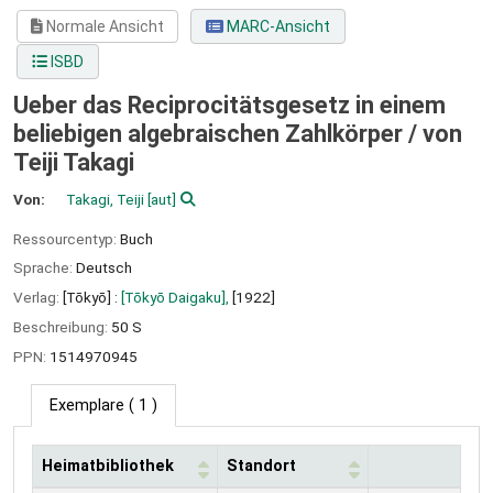
Normale Ansicht
MARC-Ansicht
ISBD
Ueber das Reciprocitätsgesetz in einem
beliebigen algebraischen Zahlkörper /
von
Teiji Takagi
Von:
Takagi, Teiji
[aut]
Ressourcentyp:
Buch
Sprache:
Deutsch
Verlag:
[Tōkyō] :
[Tōkyō Daigaku],
[1922]
Beschreibung:
50 S
PPN:
1514970945
Exemplare
( 1 )
Heimatbibliothek
Standort