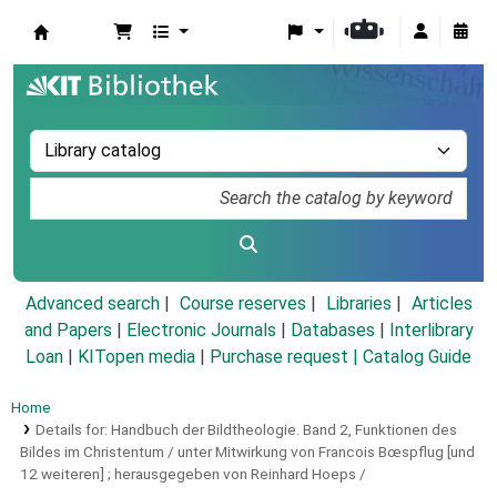
Koha online
Advanced search
Course reserves
Libraries
Articles
and Papers
|
Electronic Journals
|
Databases
|
Interlibrary
Loan
|
KITopen media
|
Purchase request |
Catalog Guide
Home
Details for:
Handbuch der Bildtheologie.
Band 2,
Funktionen des
Bildes im Christentum / unter Mitwirkung von Francois Bœspflug [und
12 weiteren] ; herausgegeben von Reinhard Hoeps /