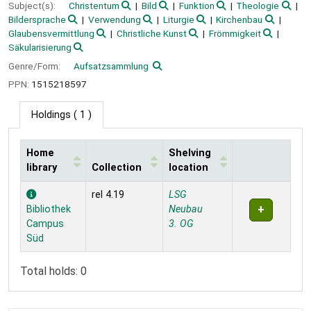
Subject(s):
Christentum
Bild
Funktion
Theologie
Bildersprache
Verwendung
Liturgie
Kirchenbau
Glaubensvermittlung
Christliche Kunst
Frömmigkeit
Säkularisierung
Genre/Form:
Aufsatzsammlung
PPN:
1515218597
Holdings
( 1 )
Home
Shelving
library
Collection
location
Holdings
rel 4.19
LSG
Bibliothek
Neubau
Campus
3. OG
Süd
Total holds: 0