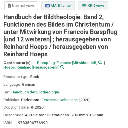
Normal view
MARC view
ISBD view
Handbuch der Bildtheologie. Band 2,
Funktionen des Bildes im Christentum /
unter Mitwirkung von Francois Bœspflug
[und 12 weiteren] ; herausgegeben von
Reinhard Hoeps /
herausgegeben von
Reinhard Hoeps
Contributor(s):
Boespflug, François
[MitwirkendeR]
Hoeps, Reinhard
[HerausgeberIn]
Resource type:
Book
Language:
German
Set:
Handbuch der Bildtheologie.
Publisher:
Paderborn :
Ferdinand Schöningh,
[2020]
Copyright date:
© 2020
Description:
488 Seiten : Illustrationen ; 233 mm x 157 mm
ISBN:
9783506776990