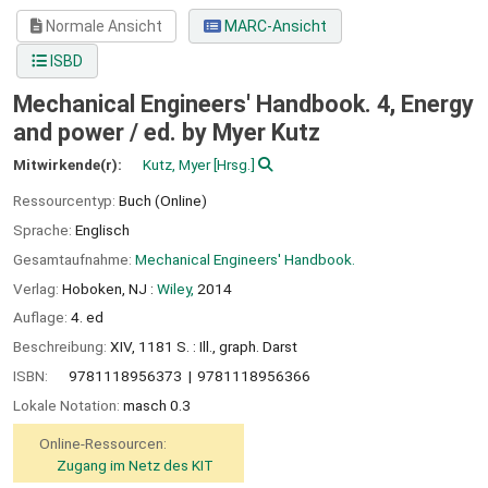
Normale Ansicht
MARC-Ansicht
ISBD
Mechanical Engineers' Handbook. 4, Energy
and power / ed. by Myer Kutz
Mitwirkende(r):
Kutz, Myer
[Hrsg.]
Ressourcentyp:
Buch (Online)
Sprache:
Englisch
Gesamtaufnahme:
Mechanical Engineers' Handbook.
Verlag:
Hoboken, NJ :
Wiley,
2014
Auflage:
4. ed
Beschreibung:
XIV, 1181 S. : Ill., graph. Darst
ISBN:
9781118956373
9781118956366
Lokale Notation:
masch 0.3
Online-Ressourcen:
Zugang im Netz des KIT