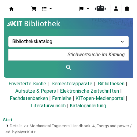
Koha
Erweiterte Suche
Semesterapparate
Bibliotheken
Aufsätze & Papers
|
Elektronische Zeitschriften
|
Fachdatenbanken
|
Fernleihe
|
KITopen-Medienportal
|
Literaturwunsch
|
Kataloganleitung
Start
Details zu:
Mechanical Engineers' Handbook.
4,
Energy and power /
ed. by Myer Kutz