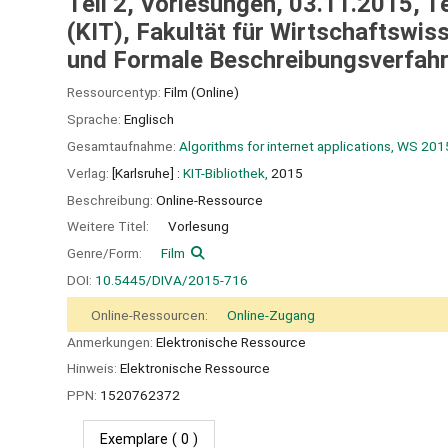
Teil 2, Vorlesungen, 03.11.2015, Te
(KIT), Fakultät für Wirtschaftswis
und Formale Beschreibungsverfahr
Ressourcentyp:
Film (Online)
Sprache:
Englisch
Gesamtaufnahme:
Algorithms for internet applications, WS 20
Verlag:
[Karlsruhe] :
KIT-Bibliothek,
2015
Beschreibung:
Online-Ressource
Weitere Titel:
Vorlesung
Genre/Form:
Film
DOI:
10.5445/DIVA/2015-716
Online-Ressourcen:
Online-Zugang
Anmerkungen:
Elektronische Ressource
Hinweis:
Elektronische Ressource
PPN:
1520762372
Exemplare
( 0 )