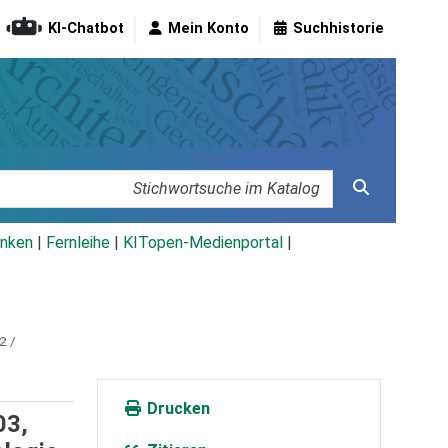
KI-Chatbot
Mein Konto
Suchhistorie
nken
|
Fernleihe
|
KITopen-Medienportal
|
2 /
Drucken
03,