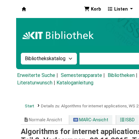
Korb
Listen
Koha
Suche im Katalog nach:
Stichwortsuche im Ka
Erweiterte Suche
Semesterapparate
Bibliotheken
Literaturwunsch
|
Kataloganleitung
Start
Details zu:
Algorithms for internet applications, WS
Normale Ansicht
MARC-Ansicht
ISBD
Algorithms for internet applicati