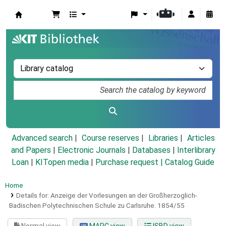
Koha online
Advanced search
Course reserves
Libraries
Articles
and Papers
|
Electronic Journals
|
Databases
|
Interlibrary
Loan
|
KITopen media
|
Purchase request |
Catalog Guide
Home
Details for:
Anzeige der Vorlesungen an der Großherzoglich-
Badischen Polytechnischen Schule zu Carlsruhe.
1854/55