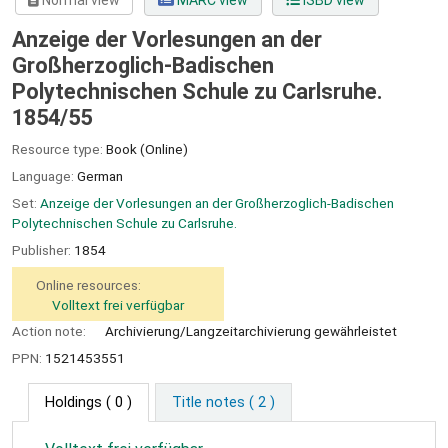
Normal view
MARC view
ISBD view
Anzeige der Vorlesungen an der
Großherzoglich-Badischen
Polytechnischen Schule zu Carlsruhe.
1854/55
Resource type:
Book (Online)
Language:
German
Set:
Anzeige der Vorlesungen an der Großherzoglich-Badischen
Polytechnischen Schule zu Carlsruhe.
Publisher:
1854
Online resources:
Volltext frei verfügbar
Action note:
Archivierung/Langzeitarchivierung gewährleistet
PPN:
1521453551
Holdings
( 0 )
Title notes ( 2 )