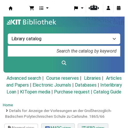
Koha online
Advanced search
Course reserves
Libraries
Articles
and Papers
|
Electronic Journals
|
Databases
|
Interlibrary
Loan
|
KITopen media
|
Purchase request |
Catalog Guide
Home
Details for:
Anzeige der Vorlesungen an der Großherzoglich-
Badischen Polytechnischen Schule zu Carlsruhe.
1865/66