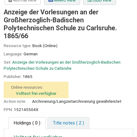
Normal view
MARC view
ISBD view
Anzeige der Vorlesungen an der
Großherzoglich-Badischen
Polytechnischen Schule zu Carlsruhe.
1865/66
Resource type:
Book (Online)
Language:
German
Set:
Anzeige der Vorlesungen an der Großherzoglich-Badischen
Polytechnischen Schule zu Carlsruhe.
Publisher:
1865
Online resources:
Volltext frei verfügbar
Action note:
Archivierung/Langzeitarchivierung gewährleistet
PPN:
152145504X
Holdings
( 0 )
Title notes ( 2 )