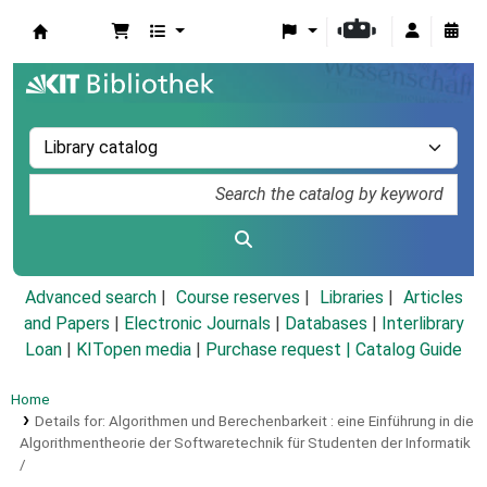
Koha online
Advanced search
Course reserves
Libraries
Articles
and Papers
|
Electronic Journals
|
Databases
|
Interlibrary
Loan
|
KITopen media
|
Purchase request |
Catalog Guide
Home
Details for:
Algorithmen und Berechenbarkeit :
eine Einführung in die
Algorithmentheorie der Softwaretechnik für Studenten der Informatik
/