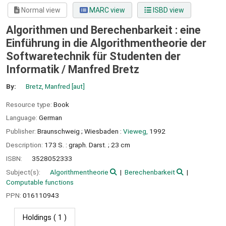
Normal view
MARC view
ISBD view
Algorithmen und Berechenbarkeit : eine
Einführung in die Algorithmentheorie der
Softwaretechnik für Studenten der
Informatik /
Manfred Bretz
By:
Bretz, Manfred
[aut]
Resource type:
Book
Language:
German
Publisher:
Braunschweig ;
Wiesbaden :
Vieweg,
1992
Description:
173 S. : graph. Darst. ; 23 cm
ISBN:
3528052333
Subject(s):
Algorithmentheorie
Berechenbarkeit
Computable functions
PPN:
016110943
Holdings
( 1 )