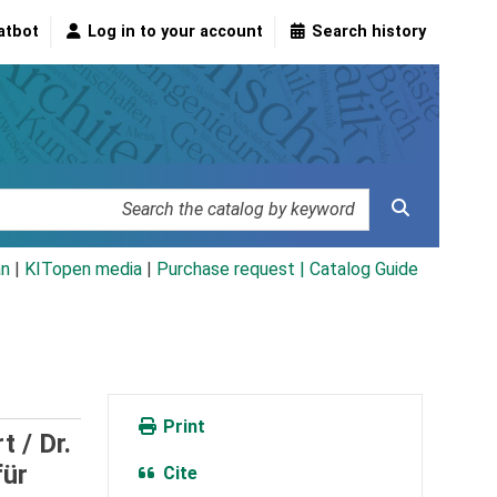
atbot
Log in to your account
Search history
an
|
KITopen media
|
Purchase request |
Catalog Guide
Print
rt /
Dr.
für
Cite