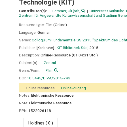
Technologie (KIT)
Contributor(s):
Lemmer, Uli
[oth]
Universität Karlsruhe.
Zentrum für Angewandte Kulturwissenschaft und Studium Gene
Resource type:
Film (Online)
Language:
German
Series:
Colloquium Fundamentale SS 2015 "Spektrum des Licht
Publisher:
[Karlsruhe] :
KIT-Bibliothek Süd,
2015
Description:
Online-Ressource (01:04:31 Std.)
Subject(s):
Zentral
Genre/Form:
Film
DOI:
10.5445/DIVA/2015-743
Online resources:
Online-Zugang
Notes:
Elektronische Ressource
Note:
Elektronische Ressource
PPN:
1522026118
Holdings
( 0 )