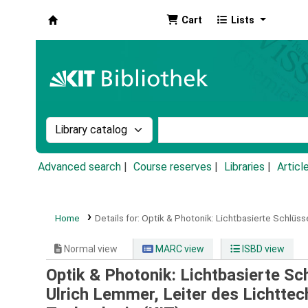
Cart
Lists
Koha online
Search the catalog by:
Search the catalog by k
Advanced search
Course reserves
Libraries
Articl
Home
Details for:
Optik & Photonik: Lichtbasierte Schlüss
Normal view
MARC view
ISBD view
Optik & Photonik: Lichtbasierte Sc
Ulrich Lemmer, Leiter des Lichttech