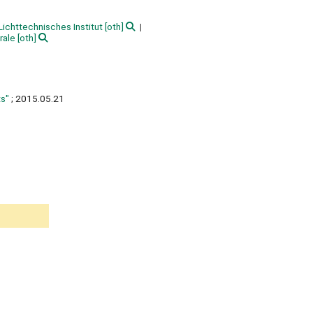
 Lichttechnisches Institut
[oth]
rale
[oth]
s"
; 2015.05.21