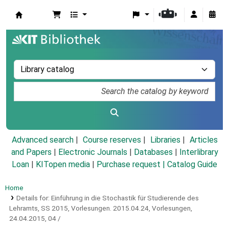
Koha online
Advanced search
Course reserves
Libraries
Articles
and Papers
|
Electronic Journals
|
Databases
|
Interlibrary
Loan
|
KITopen media
|
Purchase request |
Catalog Guide
Home
Details for:
Einführung in die Stochastik für Studierende des
Lehramts, SS 2015, Vorlesungen.
2015.04.24,
Vorlesungen,
24.04.2015, 04 /