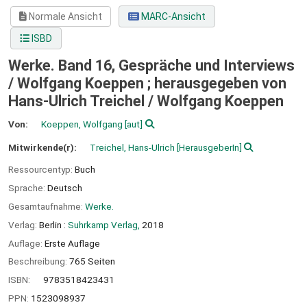
Normale Ansicht
MARC-Ansicht
ISBD
Werke. Band 16, Gespräche und Interviews
/ Wolfgang Koeppen ; herausgegeben von
Hans-Ulrich Treichel /
Wolfgang Koeppen
Von:
Koeppen, Wolfgang
[aut]
Mitwirkende(r):
Treichel, Hans-Ulrich
[HerausgeberIn]
Ressourcentyp:
Buch
Sprache:
Deutsch
Gesamtaufnahme:
Werke.
Verlag:
Berlin :
Suhrkamp Verlag,
2018
Auflage:
Erste Auflage
Beschreibung:
765 Seiten
ISBN:
9783518423431
PPN:
1523098937