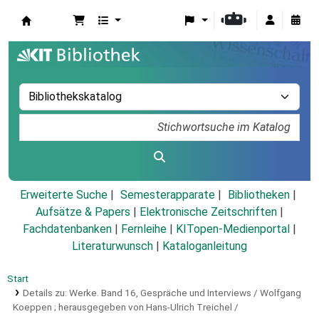
Koha
Erweiterte Suche
Semesterapparate
Bibliotheken
Aufsätze & Papers
|
Elektronische Zeitschriften
|
Fachdatenbanken
|
Fernleihe
|
KITopen-Medienportal
|
Literaturwunsch
|
Kataloganleitung
Start
Details zu:
Werke.
Band 16,
Gespräche und Interviews / Wolfgang
Koeppen ; herausgegeben von Hans-Ulrich Treichel /