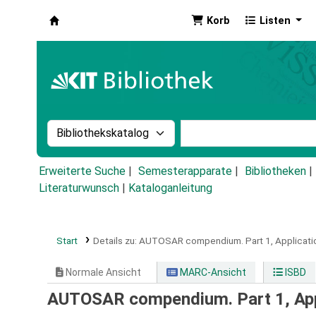
Korb
Listen
Koha
Suche im Katalog nach:
Stichwortsuche im Ka
Erweiterte Suche
Semesterapparate
Bibliotheken
Literaturwunsch
|
Kataloganleitung
Start
Details zu:
AUTOSAR compendium.
Part 1,
Applicati
Normale Ansicht
MARC-Ansicht
ISBD
AUTOSAR compendium. Part 1, Appli