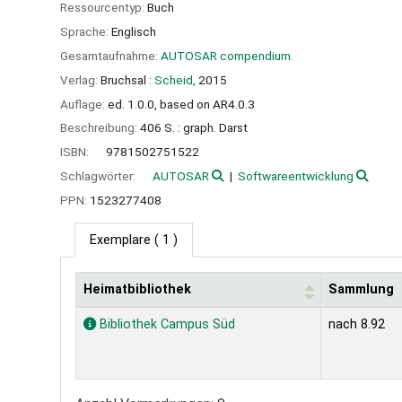
Ressourcentyp:
Buch
Sprache:
Englisch
Gesamtaufnahme:
AUTOSAR compendium.
Verlag:
Bruchsal :
Scheid,
2015
Auflage:
ed. 1.0.0, based on AR4.0.3
Beschreibung:
406 S. : graph. Darst
ISBN:
9781502751522
Schlagwörter:
AUTOSAR
Softwareentwicklung
PPN:
1523277408
Exemplare
( 1 )
Heimatbibliothek
Sammlung
Exemplare
Bibliothek Campus Süd
nach 8.92