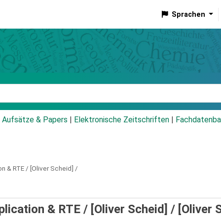
Sprachen
talog
Aufsätze & Papers
|
Elektronische Zeitschriften
|
Fachdatenba
on & RTE / [Oliver Scheid] /
cation & RTE / [Oliver Scheid] /
[Oliver 