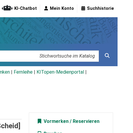
KI-Chatbot
Mein Konto
Suchhistorie
nken
|
Fernleihe
|
KITopen-Medienportal
|
Vormerken
Scheid]