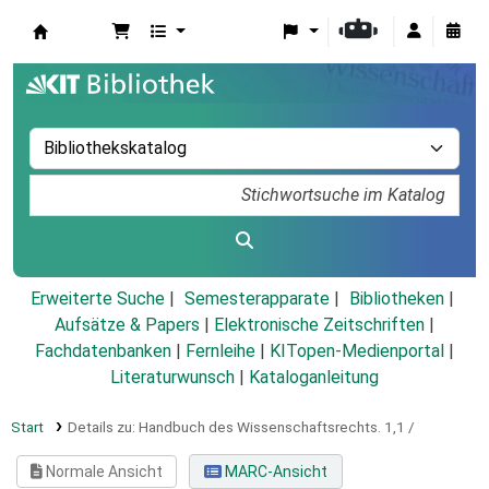
Koha
Erweiterte Suche
Semesterapparate
Bibliotheken
Aufsätze & Papers
|
Elektronische Zeitschriften
|
Fachdatenbanken
|
Fernleihe
|
KITopen-Medienportal
|
Literaturwunsch
|
Kataloganleitung
Start
Details zu:
Handbuch des Wissenschaftsrechts.
1,1 /
Normale Ansicht
MARC-Ansicht