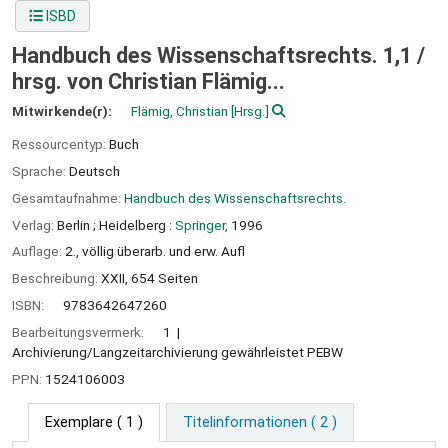
ISBD
Handbuch des Wissenschaftsrechts. 1,1 /
hrsg. von Christian Flämig...
Mitwirkende(r):
Flämig, Christian
[Hrsg.]
Ressourcentyp:
Buch
Sprache:
Deutsch
Gesamtaufnahme:
Handbuch des Wissenschaftsrechts.
Verlag:
Berlin ;
Heidelberg :
Springer,
1996
Auflage:
2., völlig überarb. und erw. Aufl
Beschreibung:
XXII, 654 Seiten
ISBN:
9783642647260
Bearbeitungsvermerk:
1
Archivierung/Langzeitarchivierung gewährleistet PEBW
PPN:
1524106003
Exemplare
( 1 )
Titelinformationen ( 2 )