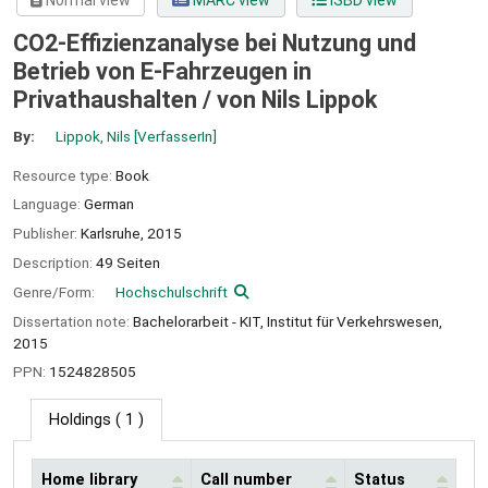
Normal view
MARC view
ISBD view
CO2-Effizienzanalyse bei Nutzung und
Betrieb von E-Fahrzeugen in
Privathaushalten /
von Nils Lippok
By:
Lippok, Nils
[VerfasserIn]
Resource type:
Book
Language:
German
Publisher:
Karlsruhe,
2015
Description:
49 Seiten
Genre/Form:
Hochschulschrift
Dissertation note:
Bachelorarbeit - KIT, Institut für Verkehrswesen,
2015
PPN:
1524828505
Holdings
( 1 )
Home library
Call number
Status