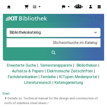
Koha
Erweiterte Suche
Semesterapparate
Bibliotheken
Aufsätze & Papers
|
Elektronische Zeitschriften
|
Fachdatenbanken
|
Fernleihe
|
KITopen-Medienportal
|
Literaturwunsch
|
Kataloganleitung
Start
Details zu:
Technical manual for the design and construction of
roofs of stainless steel sheet /