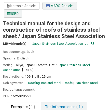
Normale Ansicht
MARC-Ansicht
ISBD
Technical manual for the design and
construction of roofs of stainless steel
sheet /
Japan Stainless Steel Association
Mitwirkende(r):
Japan Stainless Steel Association
[oth]
Ressourcentyp:
Buch
Sprache:
Englisch
Verlag:
Tokyo, Japan ;
Toronto, Ont. :
Japan Stainless Steel
Association,
[1989?]
Beschreibung:
109 S. : Ill. ; 29 cm
Schlagwörter:
Roofing, Iron and steel
Roofs
Stainless steel
Bearbeitungsvermerk:
1
PPN:
1525028553
Exemplare
( 1 )
Titelinformationen ( 1 )