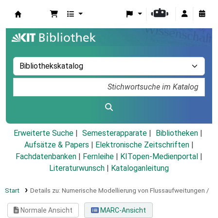
Koha
Erweiterte Suche
Semesterapparate
Bibliotheken
Aufsätze & Papers
|
Elektronische Zeitschriften
|
Fachdatenbanken
|
Fernleihe
|
KITopen-Medienportal
|
Literaturwunsch
|
Kataloganleitung
Start
Details zu:
Numerische Modellierung von Flussaufweitungen /
Normale Ansicht
MARC-Ansicht