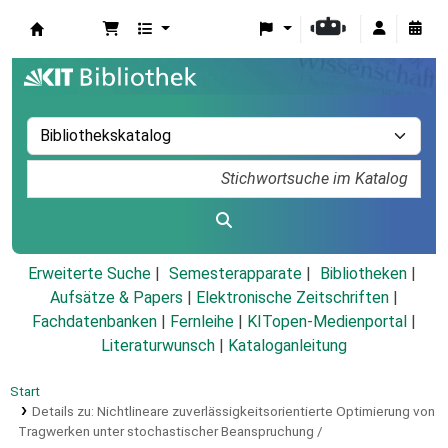
Koha
Erweiterte Suche
Semesterapparate
Bibliotheken
Aufsätze & Papers
|
Elektronische Zeitschriften
|
Fachdatenbanken
|
Fernleihe
|
KITopen-Medienportal
|
Literaturwunsch
|
Kataloganleitung
Start
Details zu:
Nichtlineare zuverlässigkeitsorientierte Optimierung von
Tragwerken unter stochastischer Beanspruchung /