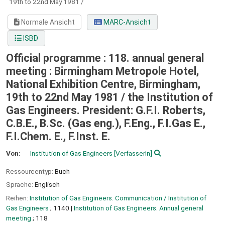
19th to 22nd May 1981 /
Normale Ansicht
MARC-Ansicht
ISBD
Official programme : 118. annual general
meeting : Birmingham Metropole Hotel,
National Exhibition Centre, Birmingham,
19th to 22nd May 1981 /
the Institution of
Gas Engineers. President: G.F.I. Roberts,
C.B.E., B.Sc. (Gas eng.), F.Eng., F.I.Gas E.,
F.I.Chem. E., F.Inst. E.
Von:
Institution of Gas Engineers
[VerfasserIn]
Ressourcentyp:
Buch
Sprache:
Englisch
Reihen:
Institution of Gas Engineers. Communication / Institution of
Gas Engineers
; 1140
|
Institution of Gas Engineers. Annual general
meeting
; 118