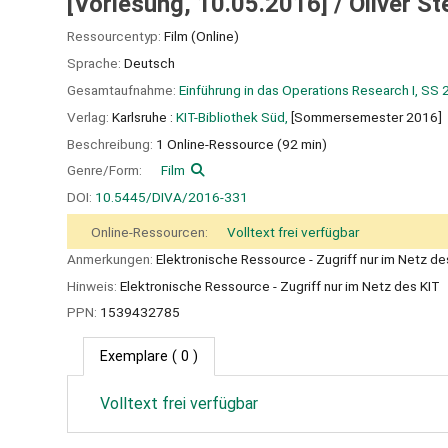
[Vorlesung, 10.05.2016] / Oliver St
Ressourcentyp:
Film (Online)
Sprache:
Deutsch
Gesamtaufnahme:
Einführung in das Operations Research I, SS
Verlag:
Karlsruhe :
KIT-Bibliothek Süd,
[Sommersemester 2016]
Beschreibung:
1 Online-Ressource (92 min)
Genre/Form:
Film
DOI:
10.5445/DIVA/2016-331
Online-Ressourcen:
Volltext frei verfügbar
Anmerkungen:
Elektronische Ressource - Zugriff nur im Netz de
Hinweis:
Elektronische Ressource - Zugriff nur im Netz des KIT
PPN:
1539432785
Exemplare
( 0 )
Volltext frei verfügbar