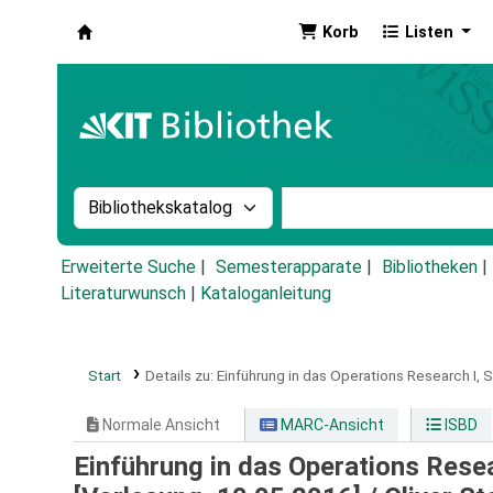
Korb
Listen
Koha
Suche im Katalog nach:
Stichwortsuche im Ka
Erweiterte Suche
Semesterapparate
Bibliotheken
Literaturwunsch
|
Kataloganleitung
Start
Details zu:
Einführung in das Operations Research I,
Normale Ansicht
MARC-Ansicht
ISBD
Einführung in das Operations Rese