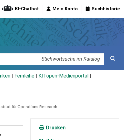
KI-Chatbot
Mein Konto
Suchhistorie
nken
|
Fernleihe
|
KITopen-Medienportal
|
Institut für Operations Research
Drucken
,