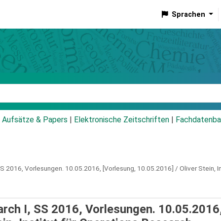
Sprachen
talog
Aufsätze & Papers
|
Elektronische Zeitschriften
|
Fachdatenba
 SS 2016, Vorlesungen.
10.05.2016,
[Vorlesung, 10.05.2016] / Oliver Stein, 
arch I, SS 2016, Vorlesungen. 10.05.2016