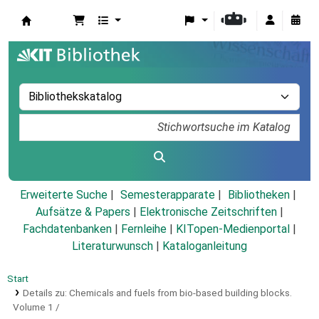
Koha
Erweiterte Suche
Semesterapparate
Bibliotheken
Aufsätze & Papers
|
Elektronische Zeitschriften
|
Fachdatenbanken
|
Fernleihe
|
KITopen-Medienportal
|
Literaturwunsch
|
Kataloganleitung
Start
Details zu:
Chemicals and fuels from bio-based building blocks.
Volume 1 /