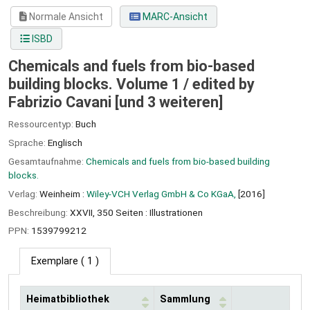
Normale Ansicht
MARC-Ansicht
ISBD
Chemicals and fuels from bio-based
building blocks. Volume 1 /
edited by
Fabrizio Cavani [und 3 weiteren]
Ressourcentyp:
Buch
Sprache:
Englisch
Gesamtaufnahme:
Chemicals and fuels from bio-based building
blocks.
Verlag:
Weinheim :
Wiley-VCH Verlag GmbH & Co KGaA,
[2016]
Beschreibung:
XXVII, 350 Seiten : Illustrationen
PPN:
1539799212
Exemplare
( 1 )
Heimatbibliothek
Sammlung