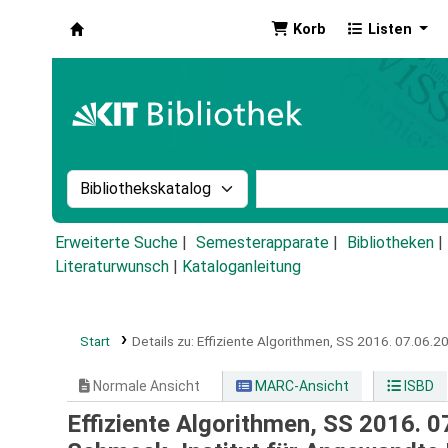
Korb
Listen
Koha
Suche im Katalog nach:
Stichwortsuche im Ka
Erweiterte Suche
Semesterapparate
Bibliotheken
Literaturwunsch
|
Kataloganleitung
Start
Details zu:
Effiziente Algorithmen, SS 2016.
07.06.20
Normale Ansicht
MARC-Ansicht
ISBD
Effiziente Algorithmen, SS 2016. 