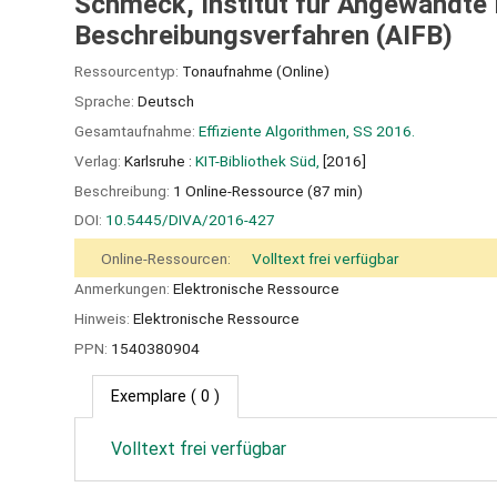
Schmeck, Institut für Angewandte 
Beschreibungsverfahren (AIFB)
Ressourcentyp:
Tonaufnahme (Online)
Sprache:
Deutsch
Gesamtaufnahme:
Effiziente Algorithmen, SS 2016.
Verlag:
Karlsruhe :
KIT-Bibliothek Süd,
[2016]
Beschreibung:
1 Online-Ressource (87 min)
DOI:
10.5445/DIVA/2016-427
Online-Ressourcen:
Volltext frei verfügbar
Anmerkungen:
Elektronische Ressource
Hinweis:
Elektronische Ressource
PPN:
1540380904
Exemplare
( 0 )
Volltext frei verfügbar