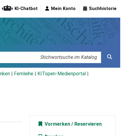
KI-Chatbot
Mein Konto
Suchhistorie
nken
|
Fernleihe
|
KITopen-Medienportal
|
Vormerken