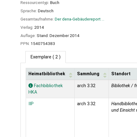
Ressourcentyp:
Buch
Sprache:
Deutsch
Gesamtaufnahme:
Der dena-Gebäudereport ...
Verlag:
2014
Auflage:
Stand: Dezember 2014
PPN:
1540754383
Exemplare
( 2 )
Heimatbibliothek
Sammlung
Standort
Exemplare
Fachbibliothek
arch 3.32
Bibliothek / f
HKA
IIP
arch 3.32
Handbibliothe
und Einsicht 