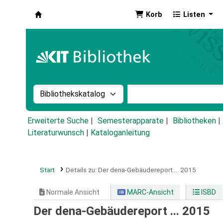
Korb
Listen
Koha
Suche im Katalog nach:
Stichwortsuche im Ka
Erweiterte Suche
Semesterapparate
Bibliotheken
Literaturwunsch
|
Kataloganleitung
Start
Details zu:
Der dena-Gebäudereport ...
2015
Normale Ansicht
MARC-Ansicht
ISBD
Der dena-Gebäudereport ... 2015