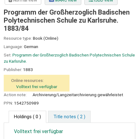
Normal view
MARC view
ISBD view
Programm der Großherzoglich Badischen
Polytechnischen Schule zu Karlsruhe.
1883/84
Resource type:
Book (Online)
Language:
German
Set:
Programm der Großherzoglich Badischen Polytechnischen Schule
zu Karlsruhe.
Publisher:
1883
Online resources:
Volltext frei verfügbar
Action note:
Archivierung/Langzeitarchivierung gewährleistet
PPN:
1542750989
Holdings
( 0 )
Title notes ( 2 )
Volltext frei verfügbar