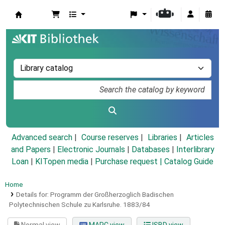
Koha online
Advanced search
Course reserves
Libraries
Articles
and Papers
|
Electronic Journals
|
Databases
|
Interlibrary
Loan
|
KITopen media
|
Purchase request |
Catalog Guide
Home
Details for:
Programm der Großherzoglich Badischen
Polytechnischen Schule zu Karlsruhe.
1883/84