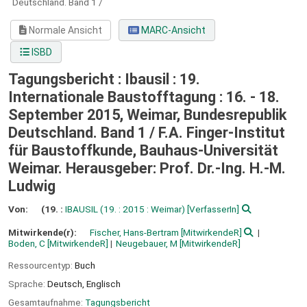
Deutschland.
Band 1 /
Normale Ansicht
MARC-Ansicht
ISBD
Tagungsbericht : Ibausil : 19.
Internationale Baustofftagung : 16. - 18.
September 2015, Weimar, Bundesrepublik
Deutschland. Band 1 /
F.A. Finger-Institut
für Baustoffkunde, Bauhaus-Universität
Weimar. Herausgeber: Prof. Dr.-Ing. H.-M.
Ludwig
Von:
(19. :
IBAUSIL
(19. : 2015 : Weimar)
[VerfasserIn]
Mitwirkende(r):
Fischer, Hans-Bertram
[MitwirkendeR]
Boden, C
[MitwirkendeR]
Neugebauer, M
[MitwirkendeR]
Ressourcentyp:
Buch
Sprache:
Deutsch
,
Englisch
Gesamtaufnahme:
Tagungsbericht