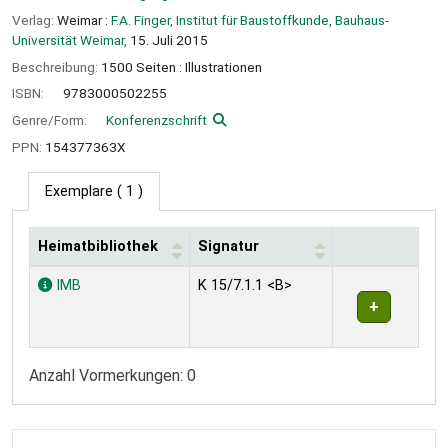
Verlag:
Weimar :
F.A. Finger, Institut für Baustoffkunde, Bauhaus-
Universität Weimar,
15. Juli 2015
Beschreibung:
1500 Seiten : Illustrationen
ISBN:
9783000502255
Genre/Form:
Konferenzschrift
PPN:
154377363X
Exemplare
( 1 )
Heimatbibliothek
Signatur
Exemplare
IMB
K 15/7.1.1 <B>
Anzahl Vormerkungen: 0