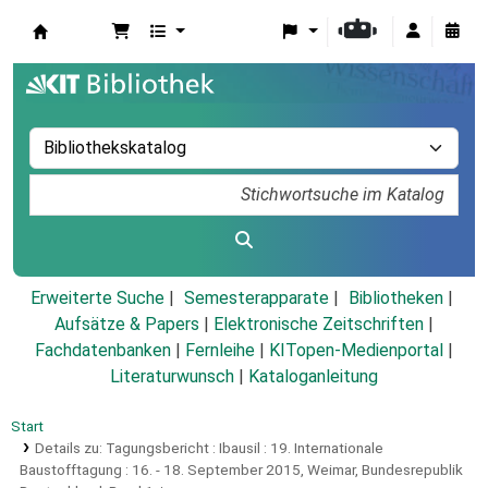
Koha
Erweiterte Suche
Semesterapparate
Bibliotheken
Aufsätze & Papers
|
Elektronische Zeitschriften
|
Fachdatenbanken
|
Fernleihe
|
KITopen-Medienportal
|
Literaturwunsch
|
Kataloganleitung
Start
Details zu:
Tagungsbericht :
Ibausil : 19. Internationale
Baustofftagung : 16. - 18. September 2015, Weimar, Bundesrepublik