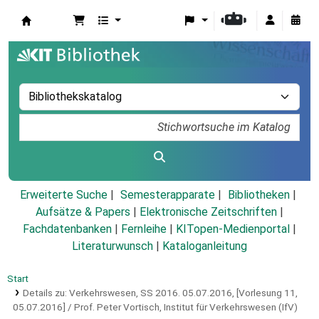
Koha
Erweiterte Suche
Semesterapparate
Bibliotheken
Aufsätze & Papers
|
Elektronische Zeitschriften
|
Fachdatenbanken
|
Fernleihe
|
KITopen-Medienportal
|
Literaturwunsch
|
Kataloganleitung
Start
Details zu:
Verkehrswesen, SS 2016.
05.07.2016,
[Vorlesung 11,
05.07.2016] / Prof. Peter Vortisch, Institut für Verkehrswesen (IfV)