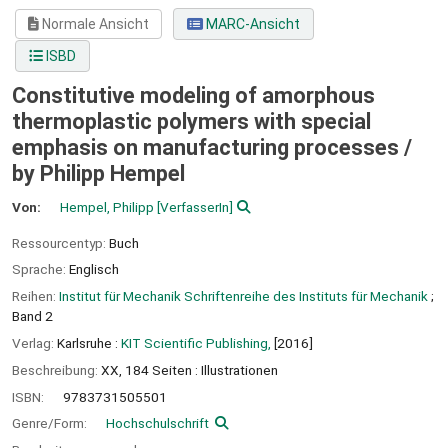
Normale Ansicht
MARC-Ansicht
ISBD
Constitutive modeling of amorphous
thermoplastic polymers with special
emphasis on manufacturing processes /
by Philipp Hempel
Von:
Hempel, Philipp
[VerfasserIn]
Ressourcentyp:
Buch
Sprache:
Englisch
Reihen:
Institut für Mechanik Schriftenreihe des Instituts für Mechanik
;
Band 2
Verlag:
Karlsruhe :
KIT Scientific Publishing,
[2016]
Beschreibung:
XX, 184 Seiten : Illustrationen
ISBN:
9783731505501
Genre/Form:
Hochschulschrift