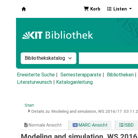
Korb
Listen
Koha
Suche im Katalog nach:
Stichwortsuche im Ka
Erweiterte Suche
Semesterapparate
Bibliotheken
Literaturwunsch
|
Kataloganleitung
Start
Details zu:
Modeling and simulation, WS 2016/17.
03.11.
Normale Ansicht
MARC-Ansicht
ISBD
Modeling and simulation, WS 2016/