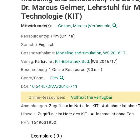
Dr. Marcus Geimer, Lehrstuhl für M
Technologie (KIT)
Mitwirkende(r):
Geimer, Marcus
[VerfasserIn]
Ressourcentyp:
Film (Online)
Sprache:
Englisch
Gesamtaufnahme:
Modeling and simulation, WS 201617.
Verlag:
Karlsruhe :
KIT-Bibliothek Süd,
[WS 2016/17]
Beschreibung:
1 Online-Ressource (90 min)
Genre/Form:
Film
DOI:
10.5445/DIVA/2016-711
Online-Ressourcen:
Volltext frei verfügbar
Anmerkungen:
Zugriff nur im Netz des KIT - Aufnahme ist ohne 
Hinweis:
Zugriff nur im Netz des KIT - Aufnahme ist ohne Ton
PPN:
1549631950
Exemplare
( 0 )