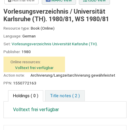
Normal view
MARC view
ISBD view
Vorlesungsverzeichnis / Universität
Karlsruhe (TH). 1980/81, WS 1980/81
Resource type:
Book (Online)
Language:
German
Set:
Vorlesungsverzeichnis Universität Karlsruhe (TH).
Publisher:
1980
Online resources:
Volltext frei verfügbar
Action note:
Archivierung/Langzeitarchivierung gewährleistet
PPN:
1550772163
Holdings
( 0 )
Title notes ( 2 )
Volltext frei verfügbar