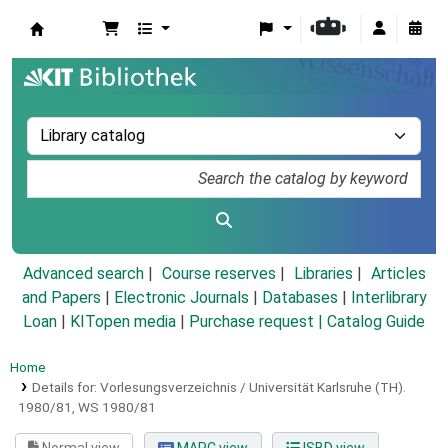
Koha online
Advanced search
Course reserves
Libraries
Articles
and Papers
|
Electronic Journals
|
Databases
|
Interlibrary
Loan
|
KITopen media
|
Purchase request |
Catalog Guide
Home
Details for:
Vorlesungsverzeichnis / Universität Karlsruhe (TH).
1980/81,
WS 1980/81